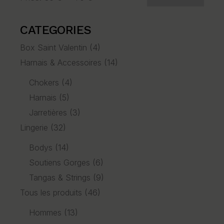
Min
Max
price
price
CATEGORIES
Box Saint Valentin
(4)
Harnais & Accessoires
(14)
Chokers
(4)
Harnais
(5)
Jarretières
(3)
Lingerie
(32)
Bodys
(14)
Soutiens Gorges
(6)
Tangas & Strings
(9)
Tous les produits
(46)
Hommes
(13)