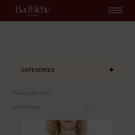
Skip
to
the
content
CATEGORIES
Showing all 6 results
Default sorting