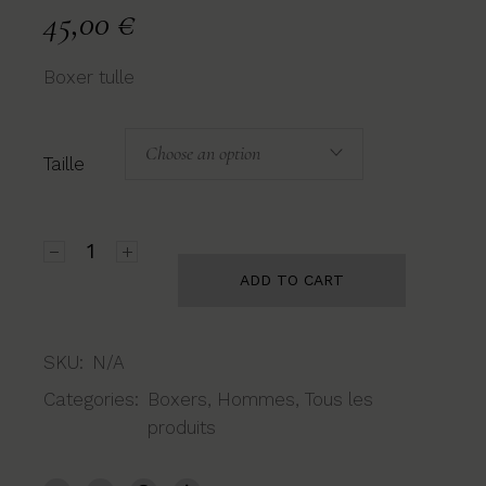
45,00
€
Boxer tulle
Choose an option
Taille
Boxer Roméo Lipstick quantity
ADD TO CART
SKU:
N/A
Categories:
Boxers
,
Hommes
,
Tous les
produits