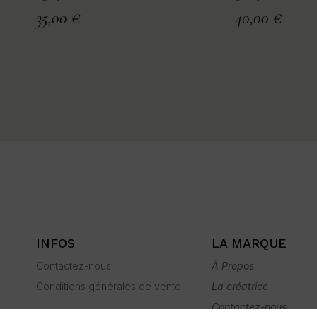
35,00
€
40,00
€
INFOS
LA MARQUE
Contactez-nous
À Propos
Conditions générales de vente
La créatrice
Contactez-nous