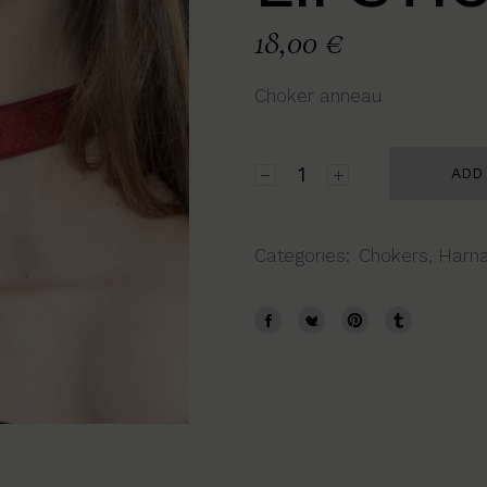
18,00
€
Choker anneau
Choker Jenna Lipstick quant
ADD
Categories:
Chokers
,
Harna