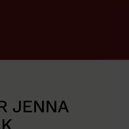
R JENNA
CK