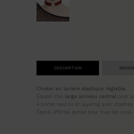
DESCRIPTION
REVIEW
Choker en lanière élastique réglable.
Équipé d’un
large anneau central
pour un
À porter seul ou en layering avec d’autres
Épuré, affirmé, pensé pour tous les cous.