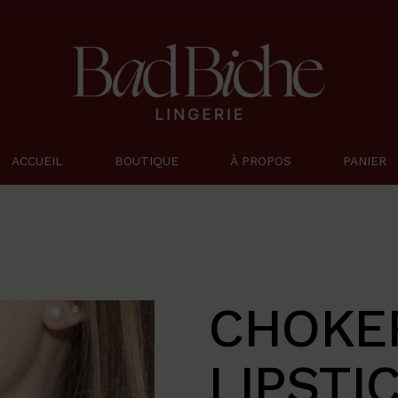
La marque
La créatrice
Nous contacter
ACCUEIL
BOUTIQUE
À PROPOS
PANIER
La marque
La créatrice
Nous contacter
CHOKE
LIPSTI